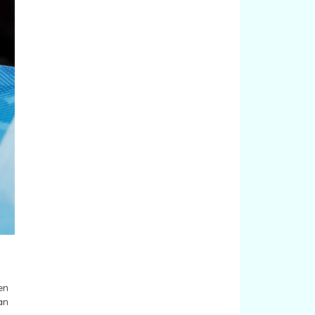
en
an