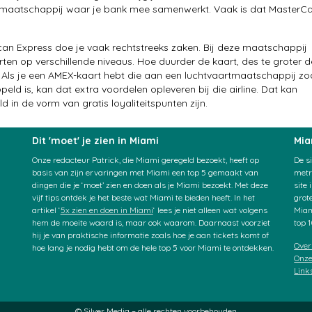
dmaatschappij waar je bank mee samenwerkt. Vaak is dat MasterC
an Express doe je vaak rechtstreeks zaken. Bij deze maatschappij
rten op verschillende niveaus. Hoe duurder de kaart, des te groter d
 Als je een AMEX-kaart hebt die aan een luchtvaartmaatschappij zo
eld is, kan dat extra voordelen opleveren bij die airline. Dat kan
d in de vorm van gratis loyaliteitspunten zijn.
Dit 'moet' je zien in Miami
Mia
Onze redacteur Patrick, die Miami geregeld bezoekt, heeft op
De s
basis van zijn ervaringen met Miami een top 5 gemaakt van
metr
dingen die je ‘moet’ zien en doen als je Miami bezoekt. Met deze
site
vijf tips ontdek je het beste wat Miami te bieden heeft. In het
grot
artikel ‘
5x zien en doen in Miami
‘ lees je niet alleen wat volgens
Miam
hem de moeite waard is, maar ook waarom. Daarnaast voorziet
top 
hij je van praktische informatie zoals hoe je aan tickets komt of
Over
hoe lang je nodig hebt om de hele top 5 voor Miami te ontdekken.
Onze
Link
© Silver Media – alle rechten voorbehouden