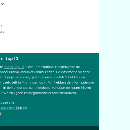
ard
e
als
mi top 10
ite
Miami top 10
is een informatieve reisgids over de
opool Miami, inclusief Miami Beach. De informatie op deze
 is uit eigen ervaring geschreven en de foto’s hebben we
endeels zelf in Miami gemaakt. Wij hebben de informatie over
i in tien onderwerpen ingedeeld, vandaar de naam Miami
10. We zijn geen reisorganisatie of toeristenbureau.
 deze site
 cookieverklaring
s