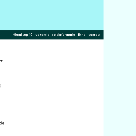
Miami top 10
vakantie
reisinformatie
links
contact
r
en
g
 de