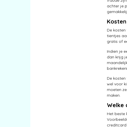
fraude zij
achter je 
gemakkelij
Kosten
De kosten 
tientjes aa
gratis of 
Indien je 
dan krijg 
maandelijk
bankrekeni
De kosten 
wel voor k
moeten ze 
maken.
Welke 
Het beste 
Voorbeelde
creditcard