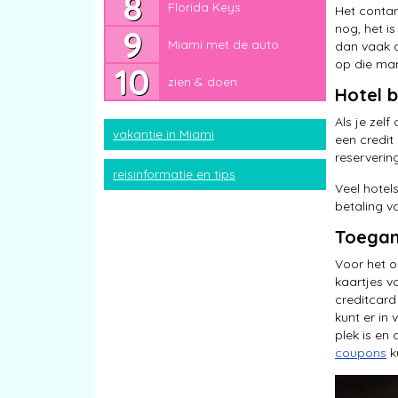
Florida Keys
Miami met de auto
Het contan
nog, het i
Miami met de auto
zien & doen
dan vaak d
op die man
zien & doen
Hotel 
Als je zelf
vakantie in Miami
een credit
reserverin
reisinformatie en tips
Veel hotel
betaling v
Toegan
Voor het o
kaartjes v
creditcard
kunt er in
plek is en
coupons
ku