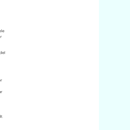
ele
r
del
er
ar
t.