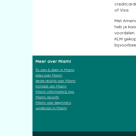
creditcar
of Visa.
Met Americ
heb je kaa
voordelen.
KLM gekopp
bijvoorbeel
Meer over Miami
5x zien & doen in Miami
alles over Miami
beste reistijd voor Miami
klimaat van Miami
Miami informatie & tips
Miami reisinfo
Miami voor beginners
winterzon in Miami