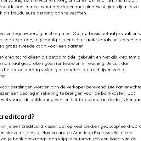
n eenvoudig aan te vechten. Zorg er echter wel voor dat men nooit
pincode kan komen, want betalingen met pinbevestiging zijn niet zo
k als frauduleuze betaling aan te vechten.
vallen tegenwoordig heel erg mee. Op jaarbasis betaal je vaak enk
n kaartbijdrage, regelmatig zijn er echter acties zoals het eerste jaa
een gratis tweede kaart voor een partner.
een creditcard alleen als betaalmiddel gebruikt en niet als kredietmid
je normaal gesproken geen rentekosten in rekening. Je zult dan
s het totaalbedrag volledig af moeten laten schrijven van je
ng.
voor betalingen worden aan de verkoper berekend. Die kan er echt
iezen een bedrag in rekening te brengen voor de bankkosten. Dat
wel vooraf duidelijk aangeven en het totaalbedrag duidelijk kenba
creditcard?
kun je een creditcard kiezen dat op veel plekken geaccepteerd word
n hiervan zijn Visa, Mastercard en American Express. Als je een
 via je bank aanvraagt, dan krijg je automatisch een kaart van de