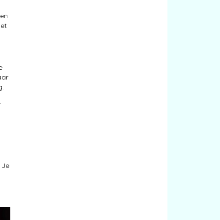
gen
het
e
aar
g.
r
 Je