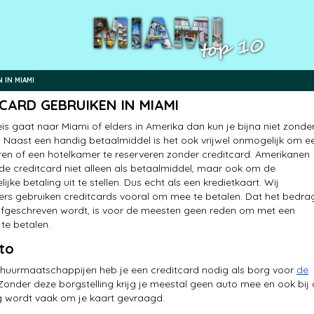
 IN MIAMI
CARD GEBRUIKEN IN MIAMI
reis gaat naar Miami of elders in Amerika dan kun je bijna niet zonde
. Naast een handig betaalmiddel is het ook vrijwel onmogelijk om e
ren of een hotelkamer te reserveren zonder creditcard. Amerikanen
de creditcard niet alleen als betaalmiddel, maar ook om de
jke betaling uit te stellen. Dus echt als een kredietkaart. Wij
rs gebruiken creditcards vooral om mee te betalen. Dat het bedra
afgeschreven wordt, is voor de meesten geen reden om met een
 te betalen.
to
rhuurmaatschappijen heb je een creditcard nodig als borg voor
de
 Zonder deze borgstelling krijg je meestal geen auto mee en ook bij
g wordt vaak om je kaart gevraagd.