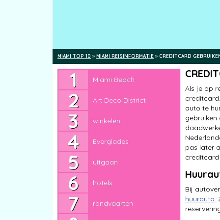
MIAMI TOP 10
»
MIAMI REISINFORMATIE
»
CREDITCARD GEBRUIKEN
Miami Beach
CREDIT
Miami Beach
Art Deco District
Als je op 
creditcard
Art Deco District
winkelen
auto te hu
gebruiken 
winkelen
Everglades
daadwerkeli
Nederlande
Everglades
uitgaan
pas later 
creditcard
uitgaan
hotels
Huurau
hotels
rondvaarten
Bij autove
huurauto
.
rondvaarten
Florida Keys
reserverin