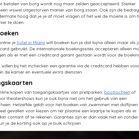
t betalen van borg wordt nog maar zelden geaccepteerd. Sterker
s een vrijwel uitgestorven manier van borg staan. Ook zijn de bedra
ermate hoog dat je je af moet vragen of het wel de moeite is om 
ier te doen.
boeken
 online je
hotel in Miami
wilt boeken kun je dat bijna alleen maar als j
 card gebruikt. De internationale boekingssites accepteren alleen m
gen als er met een creditcard garant gestaan wordt voor de boekin
s willen bij het inchecken een garantie via de creditcard hebben voo
an de kamer en eventuele extra diensten.
gskaarten
nline kopen van toegangskaartjes van pretparken,
boottochten
of
oor theatershows kun je ook bijna niet om het gebruik van een
 heen. Hetzelfde geldt voor het boeken van zwemmen met dolfijnen.
 veel gevallen voor kiezen om ter plaatse een kaartje te kopen als er
 dan contant af te rekenen. Garanties zijn er dan vaak niet en zonder
n je de korting ook op je buik schrijven.