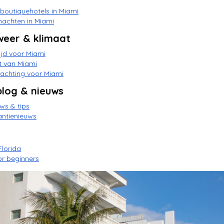
 boutiquehotels in Miami
nachten in Miami
weer & klimaat
tijd voor Miami
t van Miami
achting voor Miami
blog & nieuws
ws & tips
antienieuws
Florida
or beginners