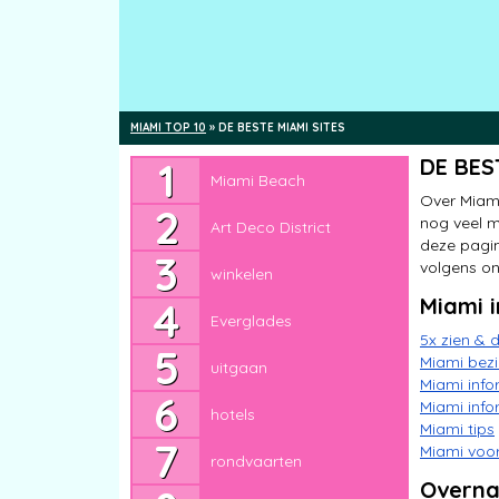
MIAMI TOP 10
»
DE BESTE MIAMI SITES
Miami Beach
DE BES
Miami Beach
Art Deco District
Over Miami
nog veel m
Art Deco District
winkelen
deze pagin
volgens on
winkelen
Everglades
Miami 
Everglades
uitgaan
5x zien & 
Miami bez
uitgaan
hotels
Miami info
Miami info
hotels
rondvaarten
Miami tips
Miami voor
rondvaarten
Florida Keys
Overna