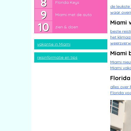
Florida Keys
Miami met de auto
de leukste
waar over
Miami met de auto
zien & doen
Miami 
zien & doen
beste reis
het klimaa
weersverw
vakantie in Miami
Miami 
reisinformatie en tips
Miami nieu
Miami vak
Florida
alles over 
Florida vo