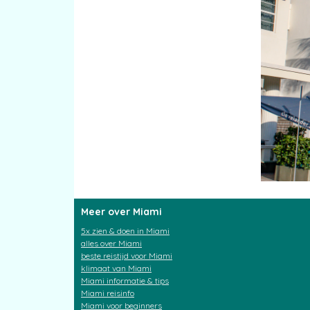
Meer over Miami
5x zien & doen in Miami
alles over Miami
beste reistijd voor Miami
klimaat van Miami
Miami informatie & tips
Miami reisinfo
Miami voor beginners