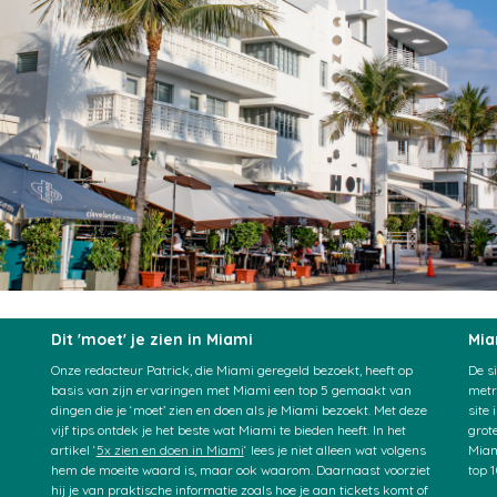
Dit 'moet' je zien in Miami
Mia
Onze redacteur Patrick, die Miami geregeld bezoekt, heeft op
De s
basis van zijn ervaringen met Miami een top 5 gemaakt van
metr
dingen die je ‘moet’ zien en doen als je Miami bezoekt. Met deze
site
vijf tips ontdek je het beste wat Miami te bieden heeft. In het
grot
artikel ‘
5x zien en doen in Miami
‘ lees je niet alleen wat volgens
Miam
hem de moeite waard is, maar ook waarom. Daarnaast voorziet
top 
hij je van praktische informatie zoals hoe je aan tickets komt of