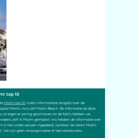
mi top 10
ite
Miami top 10
is een informatieve reisgids over de
opool Miami, inclusief Miami Beach. De informatie op deze
 is uit eigen ervaring geschreven en de foto’s hebben we
endeels zelf in Miami gemaakt. Wij hebben de informatie over
i in tien onderwerpen ingedeeld, vandaar de naam Miami
10. We zijn geen reisorganisatie of toeristenbureau.