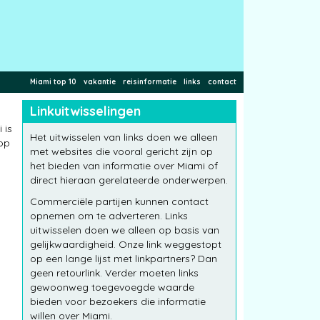
Miami top 10
vakantie
reisinformatie
links
contact
Linkuitwisselingen
 is
Het uitwisselen van links doen we alleen
 op
met websites die vooral gericht zijn op
het bieden van informatie over Miami of
direct hieraan gerelateerde onderwerpen.
Commerciële partijen kunnen contact
opnemen om te adverteren. Links
uitwisselen doen we alleen op basis van
gelijkwaardigheid. Onze link weggestopt
op een lange lijst met linkpartners? Dan
geen retourlink. Verder moeten links
gewoonweg toegevoegde waarde
bieden voor bezoekers die informatie
willen over Miami.