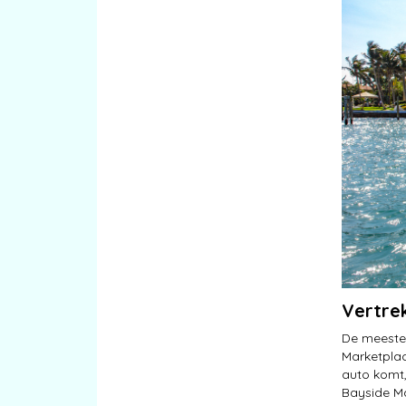
Vertre
De meeste 
Marketplac
auto komt,
Bayside Ma