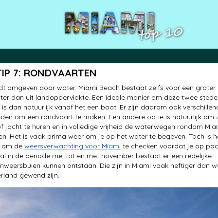
TIP 7: RONDVAARTEN
t omgeven door water. Miami Beach bestaat zelfs voor een groter
ater dan uit landoppervlakte. Een ideale manier om deze twee sted
n is dan natuurlijk vanaf het een boot. Er zijn daarom ook verschille
den om een rondvaart te maken. Een andere optie is natuurlijk om z
f jacht te huren en in volledige vrijheid de waterwegen rondom Mia
en. Het is vaak prima weer om je op het water te begeven. Toch is h
g om de
weersverwachting voor Miami
te checken voordat je op pa
al in de periode mei tot en met november bestaat er een redelijke
nweersbuien kunnen ontstaan. Die zijn in Miami vaak heftiger dan w
rland gewend zijn.