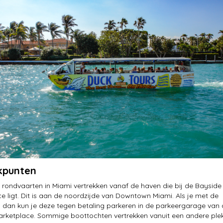
kpunten
rondvaarten in Miami vertrekken vanaf de haven die bij de Bayside
e ligt. Dit is aan de noordzijde van Downtown Miami. Als je met de
 dan kun je deze tegen betaling parkeren in de parkeergarage van
rketplace. Sommige boottochten vertrekken vanuit een andere plek