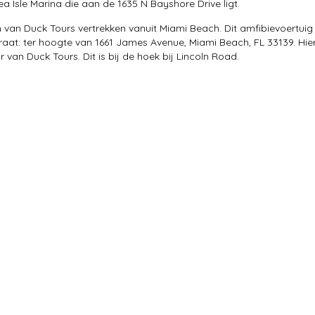
ea Isle Marina die aan de 1635 N Bayshore Drive ligt.
 van Duck Tours vertrekken vanuit Miami Beach. Dit amfibievoertui
traat: ter hoogte van 1661 James Avenue, Miami Beach, FL 33139. Hier
 van Duck Tours. Dit is bij de hoek bij Lincoln Road.