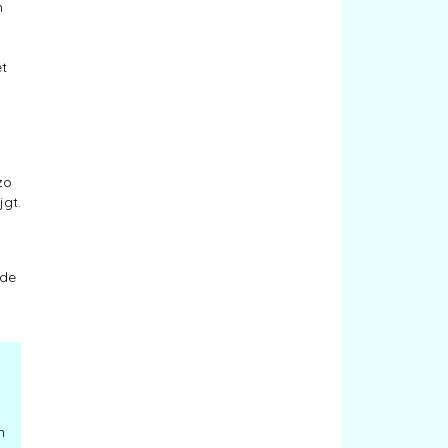
n
et
zo
jgt.
 de
n