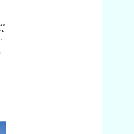
eze
n.
f
t