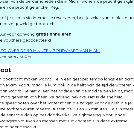
huizen van de beroemdheden die in Miami wonen, de prachtige skyli
 en de prachtige Brickell Key.
af je tickets via internet te reserveren, ben je zeker van je plekje a
n deze geweldige boottocht.
 uur voor aanvang
gratis annuleren
e vouchers geaccepteerd
INFO OVER DE 90 MINUTEN RONDVAART VAN MIAMI
eer direct online
boot
n boottocht maken waarbij je in een gezapig tempo langs een aant
an Miami vaart, maar je kunt ook in de helft van de tijd de wateren
an waarbij je niet alleen het nodige van de stad te zien krijgt, maa
mag genieten van heerlijke adrenalinekicks. Het is de snelheid
 speedboten over het water racen die zorgen voor de rush die je
eze tochten duren meestal tussen de 30 en 45 minuten. Ze zijn meer
 de sensatie dan op het daadwerkelijke sightseeing. Voor jonge
zwangere vrouwen en mensen met rugklachten zijn deze extreme
n minder geschikt.