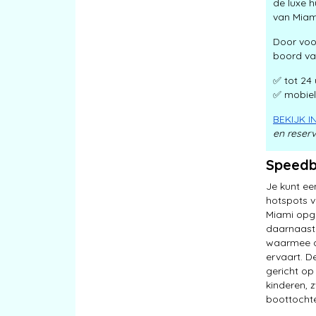
de luxe 
van Miami
Door voor
boord va
✅ tot 24
✅ mobiel
BEKIJK 
en reserv
Speed
Je kunt ee
hotspots v
Miami opga
daarnaast 
waarmee de
ervaart. D
gericht op
kinderen, 
boottochte