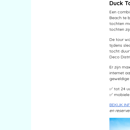
Duck T
Een combin
Beach te b
tochten m
tochten zi
De tour wo
tijdens sl
tocht duur
Deco Distri
Er zijn ma
internet aa
geweldige 
✅ tot 24 
✅ mobiele
BEKIJK I
en reservee