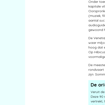
Onder toer
kapitale v
Oorspronke
(muziek, fi
aantal suc
audioguide
gewoond h
De Venetia
waar miljo
hoog dat e
Op Hibicus
voormalig
De meeste 
rondvaart w
zijn. Somm
De ori
Veruit de
Deze 90 
vertrekt,