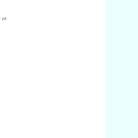
g
 zit