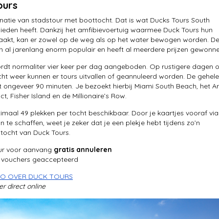
ours
atie van stadstour met boottocht. Dat is wat Ducks Tours South
ieden heeft. Dankzij het amfibievoertuig waarmee Duck Tours hun
aakt, kan er zowel op de weg als op het water bewogen worden. D
jn al jarenlang enorm populair en heeft al meerdere prijzen gewonne
rdt normaliter vier keer per dag aangeboden. Op rustigere dagen o
echt weer kunnen er tours uitvallen of geannuleerd worden. De gehele
t ongeveer 90 minuten. Je bezoekt hierbij Miami South Beach, het Ar
ct, Fisher Island en de Millionaire’s Row.
ximaal 49 plekken per tocht beschikbaar. Door je kaartjes vooraf via
n te schaffen, weet je zeker dat je een plekje hebt tijdens zo’n
tocht van Duck Tours.
uur voor aanvang
gratis annuleren
 vouchers geaccepteerd
NFO OVER DUCK TOURS
r direct online