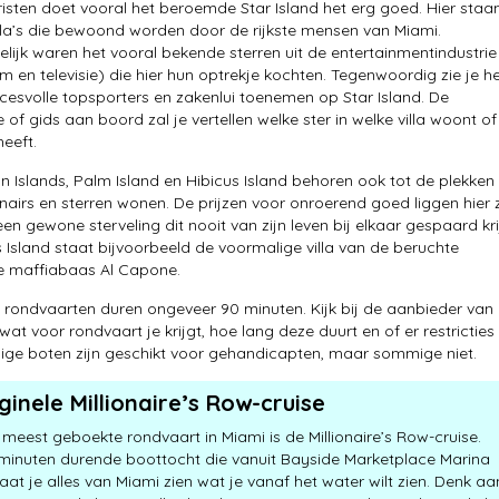
isten doet vooral het beroemde Star Island het erg goed. Hier staa
illa’s die bewoond worden door de rijkste mensen van Miami.
lijk waren het vooral bekende sterren uit de entertainmentindustrie
lm en televisie) die hier hun optrekje kochten. Tegenwoordig zie je h
cesvolle topsporters en zakenlui toenemen op Star Island. De
 of gids aan boord zal je vertellen welke ster in welke villa woont of
eeft.
n Islands, Palm Island en Hibicus Island behoren ook tot de plekken
nairs en sterren wonen. De prijzen voor onroerend goed liggen hier 
en gewone sterveling dit nooit van zijn leven bij elkaar gespaard kri
 Island staat bijvoorbeeld de voormalige villa van de beruchte
e maffiabaas Al Capone.
rondvaarten duren ongeveer 90 minuten. Kijk bij de aanbieder van
at voor rondvaart je krijgt, hoe lang deze duurt en of er restricties
ige boten zijn geschikt voor gehandicapten, maar sommige niet.
ginele Millionaire’s Row-cruise
 meest geboekte rondvaart in Miami is de Millionaire’s Row-cruise.
minuten durende boottocht die vanuit Bayside Marketplace Marina
 laat je alles van Miami zien wat je vanaf het water wilt zien. Denk aa