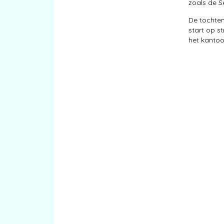
zoals de S
De tochten
start op s
het kantoor