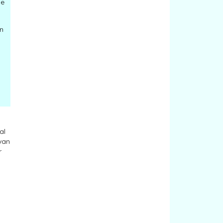
ne
an
al
 van
r