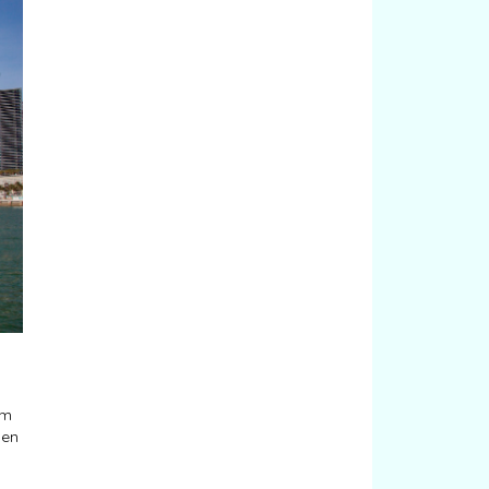
om
sen