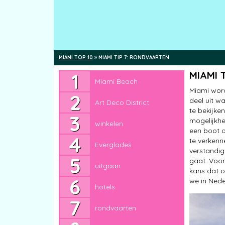
MIAMI TOP 10
»
MIAMI TIP 7: RONDVAARTEN
Miami Beach
MIAMI 
Miami Beach
Art Deco District
Miami word
deel uit w
Art Deco District
winkelen
te bekijke
mogelijkhe
winkelen
Everglades
een boot o
te verkenn
Everglades
uitgaan
verstandi
gaat. Voor
uitgaan
hotels
kans dat o
we in Nede
hotels
rondvaarten
rondvaarten
Florida Keys