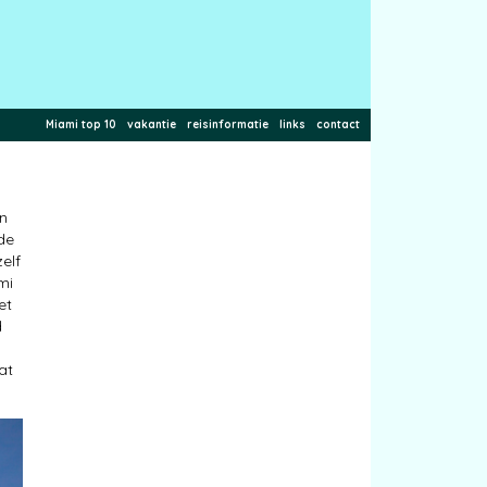
Miami top 10
vakantie
reisinformatie
links
contact
en
nde
elf
mi
et
d
at