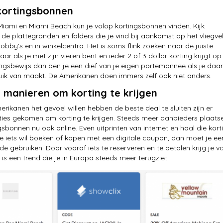
kortingsbonnen
iami en Miami Beach kun je volop kortingsbonnen vinden. Kijk
n de plattegronden en folders die je vind bij aankomst op het vliegve
lobby’s en in winkelcentra. Het is soms flink zoeken naar de juiste
r als je met zijn vieren bent en ieder 2 of 3 dollar korting krijgt op
gsbewijs dan ben je een dief van je eigen portemonnee als je daar
ik van maakt. De Amerikanen doen immers zelf ook niet anders.
 manieren om korting te krijgen
ikanen het gevoel willen hebben de beste deal te sluiten zijn er
ies gekomen om korting te krijgen. Steeds meer aanbieders plaats
gsbonnen nu ook online. Even uitprinten van internet en haal die kort
ine iets wil boeken of kopen met een digitale coupon, dan moet je ee
de gebruiken. Door vooraf iets te reserveren en te betalen krijg je v
t is een trend die je in Europa steeds meer terugziet.