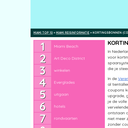
MIAMI TOP 10
»
MIAMI REISINFORMATIE
»
KORTINGSBONNEN (COU
Miami Beach
KORTIN
Miami Beach
Art Deco District
In Nederla
voor korti
Art Deco District
winkelen
spaarsyst
die je ste
winkelen
Everglades
In de
Vere
Everglades
uitgaan
al tiental
coupons ko
uitgaan
hotels
upgrade, g
je de voll
hotels
rondvaarten
vervelende
ontstaan a
rondvaarten
niet meer 
Florida Keys
zonder cou