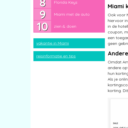
Florida Keys
Miami met de auto
Miami 
Miami met de auto
zien & doen
Ook voor M
hiervoor i
zien & doen
in de hotel
coupon, maa
een toegan
vakantie in Miami
geen gebru
Andere
reisinformatie en tips
Omdat Amer
andere opt
hun kortin
Als je onl
kortingsco
korting. Di