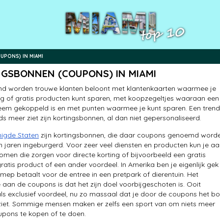
PONS) IN MIAMI
GSBONNEN (COUPONS) IN MIAMI
nd worden trouwe klanten beloont met klantenkaarten waarmee je
ng of gratis producten kunt sparen, met koopzegeltjes waaraan een
eem gekoppeld is en met punten waarmee je kunt sparen. Een trend
eds meer ziet zijn kortingsbonnen, al dan niet gepersonaliseerd.
nigde Staten
zijn kortingsbonnen, die daar coupons genoemd worde
len jaren ingeburgerd. Voor zeer veel diensten en producten kun je a
men die zorgen voor directe korting of bijvoorbeeld een gratis
ratis product of een ander voordeel. In Amerika ben je eigenlijk gek
e mep betaalt voor de entree in een pretpark of dierentuin. Het
 aan de coupons is dat het zijn doel voorbijgeschoten is. Ooit
ls exclusief voordeel, nu zo massaal dat je door de coupons het b
ziet. Sommige mensen maken er zelfs een sport van om niets meer
pons te kopen of te doen.