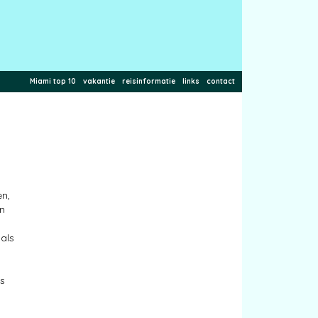
Miami top 10
vakantie
reisinformatie
links
contact
n,
an
 als
os