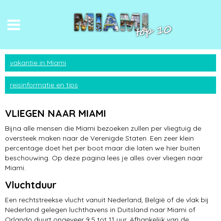
Miami Beach
vakantie in Miami
Art Deco District
reisinformatie en tips
winkelen
VLIEGEN NAAR MIAMI
Everglades
Bijna alle mensen die Miami bezoeken zullen per vliegtuig de
oversteek maken naar de Verenigde Staten. Een zeer klein
uitgaan
percentage doet het per boot maar die laten we hier buiten
beschouwing. Op deze pagina lees je alles over vliegen naar
hotels
Miami.
Vluchtduur
rondvaarten
Een rechtstreekse vlucht vanuit Nederland, België of de vlak bij
Florida Keys
Nederland gelegen luchthavens in Duitsland naar Miami of
Orlando duurt ongeveer 9,5 tot 11 uur. Afhankelijk van de