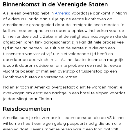
Binnenkomst in de Verenigde Staten
Als je een overstap hebt in
Amerika
voordat je aankomt in Miami
of elders in Florida dan zul je op de eerste luchthaven op
Amerikaanse grondgebied door de immigratie heen moeten, je
koffers moeten ophalen en daarna opnieuw inchecken voor de
binnenlandse vlucht. Zeker met de veiligheidsmaatregelen die de
afgelopen jaren flink aangescherpt zijn kan dit hele proces veel
tijd in beslag nemen. Je zult niet de eerste zijn die aan een
tussenstop van vier of vijf uur niet voldoende tijd heeft en
daardoor de doorvlucht mist. Als het kostentechnisch mogelijk
is zou ik daarom adviseren om te proberen een rechtstreekse
vlucht te boeken of met een overstap of tussenstop op een
luchthaven buiten de Verenigde Staten.
Indien er toch in Amerika overgestapt dient te worden moet je
overwegen om eerst een nachtje in een hotel te slapen voordat
je doorvliegt naar Florida.
Reisdocumenten
Amerika kom je niet zomaar in. Iedere persoon die de VS binnen
wil komen heeft een eigen geldig paspoort nodig die aan alle
eisen voldoet. Tevens moet je reizen vanuit een land dat valt