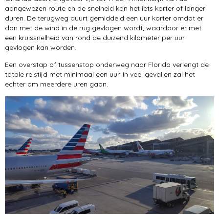
Miami met de auto
aangewezen route en de snelheid kan het iets korter of langer
duren. De terugweg duurt gemiddeld een uur korter omdat er
zien & doen
dan met de wind in de rug gevlogen wordt, waardoor er met
een kruissnelheid van rond de duizend kilometer per uur
gevlogen kan worden.
Een overstap of tussenstop onderweg naar Florida verlengt de
totale reistijd met minimaal een uur. In veel gevallen zal het
echter om meerdere uren gaan.