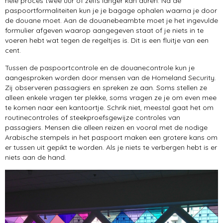
hele proces twee uur of zelfs langer kan duren. Na de
paspoortformaliteiten kun je je bagage ophalen waarna je door
de douane moet. Aan de douanebeambte moet je het ingevulde
formulier afgeven waarop aangegeven staat of je niets in te
voeren hebt wat tegen de regeltjes is. Dit is een fluitje van een
cent.
Tussen de paspoortcontrole en de douanecontrole kun je
aangesproken worden door mensen van de Homeland Security.
Zij observeren passagiers en spreken ze aan. Soms stellen ze
alleen enkele vragen ter plekke, soms vragen ze je om even mee
te komen naar een kantoortje. Schrik niet, meestal gaat het om
routinecontroles of steekproefsgewijze controles van
passagiers. Mensen die alleen reizen en vooral met de nodige
Arabische stempels in het paspoort maken een grotere kans om
er tussen uit gepikt te worden. Als je niets te verbergen hebt is er
niets aan de hand.